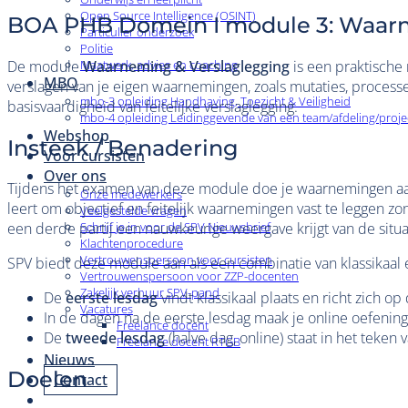
Open Source Intelligence (OSINT)
BOA PHB Domein I module 3: Waarn
Particulier onderzoek
Politie
De module
Waarneming & Verslaglegging
is een praktische 
Maatwerk, advies en coaching
MBO
verslagen van je eigen waarnemingen, zoals mutaties, process
mbo-3 opleiding Handhaving, Toezicht & Veiligheid
basisvaardigheid van feitelijke verslaglegging.
mbo-4 opleiding Leidinggevende van een team/afdeling/proje
Webshop
Insteek / Benadering
Voor cursisten
Over ons
Tijdens het examen van deze module doe je waarnemingen aan 
Onze medewerkers
leert om objectief en feitelijk waarnemingen vast te leggen 
Veelgestelde vragen
Schrijf je in voor de SPV Nieuwsbrief
een derde partij een nauwkeurige weergave krijgt van de situa
Klachtenprocedure
Vertrouwenspersoon voor cursisten
SPV biedt deze module aan als een combinatie van klassikaal 
Vertrouwenspersoon voor ZZP-docenten
Zakelijk verhuur SPV-pand
De
eerste lesdag
vindt klassikaal plaats en richt zich o
Vacatures
In de dagen na de eerste lesdag maak je online oefenin
Freelance docent
De
tweede lesdag
(halve dag, online) staat in het teke
Freelance docent RTGB
Nieuws
Doelen
Contact