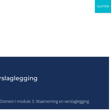
SLUITEN
rslaglegging
Domein I module 3: Waarneming en verslaglegging