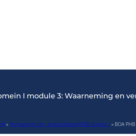
ein I module 3: Waarneming en ve
ht)
»
Permanente her- en bijscholing (PHB) domein I
» BOA PHB 