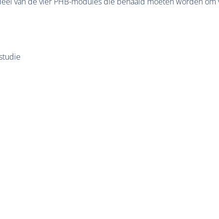
deel van de vier PHB-modules die behaald moeten worden om v
sstudie