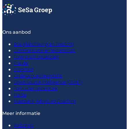
Ons aanbod
Boa (Handhaving en Toezicht)
Communicatie en leiderschap
Forensisch onderzoek
Fraude
Integriteit
Onderwijs en leerplicht
Open Source Intelligence (OSINT)
Particulier onderzoek
Politie
Maatwerk, Advies en Coaching
Meer informatie
Webshop