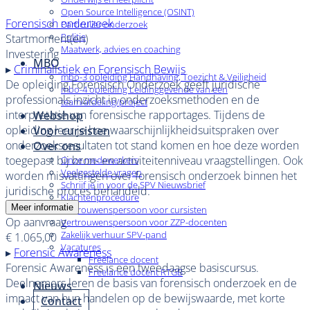
Open Source Intelligence (OSINT)
Forensisch onderzoek
Particulier onderzoek
Politie
Startmoment(en)
Maatwerk, advies en coaching
Investering
MBO
▸
Criminalistiek en Forensisch Bewijs
mbo-3 opleiding Handhaving, Toezicht & Veiligheid
De opleiding Forensisch Onderzoek geeft juridische
mbo-4 opleiding Leidinggevende van een
professionals inzicht in onderzoeksmethoden en de
team/afdeling/project
interpretatie van forensische rapportages. Tijdens de
Webshop
opleiding leer je hoe waarschijnlijkheidsuitspraken over
Voor cursisten
onderzoeksresultaten tot stand komen en hoe deze worden
Over ons
toegepast bij bron- en activiteitenniveau vraagstellingen. Ook
Onze medewerkers
Veelgestelde vragen
worden misvattingen over forensisch onderzoek binnen het
Schrijf je in voor de SPV Nieuwsbrief
juridische proces behandeld.
Klachtenprocedure
Meer informatie
Vertrouwenspersoon voor cursisten
Op aanvraag
Vertrouwenspersoon voor ZZP-docenten
Zakelijk verhuur SPV-pand
€ 1.065,00
Vacatures
▸
Forensic Awareness
Freelance docent
Forensic Awareness is een tweedaagse basiscursus.
Freelance docent RTGB
Deelnemers leren de basis van forensisch onderzoek en de
Nieuws
impact van hun handelen op de bewijswaarde, met korte
Contact