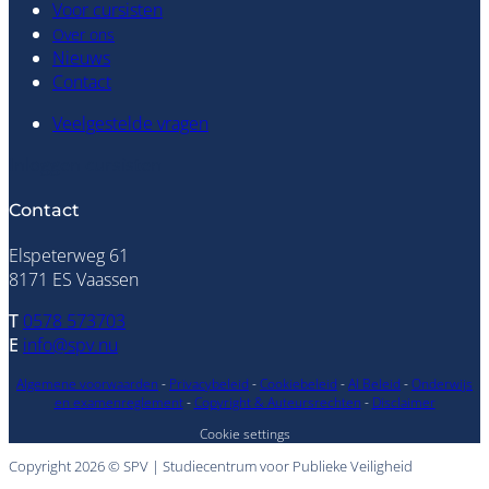
Voor cursisten
Over ons
Nieuws
Contact
Veelgestelde vragen
Inloggen cursisten
Contact
Elspeterweg 61
8171 ES Vaassen
T
0578 573703
E
info@spv.nu
Algemene voorwaarden
-
Privacybeleid
-
Cookiebeleid
-
AI Beleid
-
Onderwijs
en examenreglement
-
Copyright & Auteursrechten
-
Disclaimer
Cookie settings
Copyright 2026 © SPV | Studiecentrum voor Publieke Veiligheid