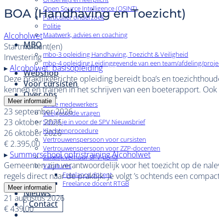
Open Source Intelligence (OSINT)
BOA (Handhaving en Toezicht)
Particulier onderzoek
Politie
Alcoholwet
Maatwerk, advies en coaching
MBO
Startmoment(en)
mbo-3 opleiding Handhaving, Toezicht & Veiligheid
Investering
mbo-4 opleiding Leidinggevende van een team/afdeling/proje
▸
Alcoholwet: basisopleiding
Webshop
Deze praktijkgerichte opleiding bereidt boa’s en toezichtho
Voor cursisten
kennen en trainen in het schrijven van een boeterapport. Oo
Over ons
Meer informatie
Onze medewerkers
23 september 2026
Veelgestelde vragen
23 oktober 2026
Schrijf je in voor de SPV Nieuwsbrief
Klachtenprocedure
26 oktober 2026
Vertrouwenspersoon voor cursisten
€ 2.395,00
Vertrouwenspersoon voor ZZP-docenten
▸
Summerschool opfristraining Alcoholwet
Zakelijk verhuur SPV-pand
Gemeenten zijn verantwoordelijk voor het toezicht op de nalev
Vacatures
Freelance docent
regels direct naar de praktijk. Je volgt ’s ochtends een comp
Freelance docent RTGB
Meer informatie
Nieuws
21 augustus 2026
Contact
€ 439,00