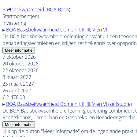
Basisbekwaamheid (BOA Basis)
Startmoment(en)
Investering
▸
BOA Basisbekwaamheid Domein I, II, III, V en VI
De BOA Basisbekwaamheid opleiding bestaat uit een theoriem
benaderingstechnieken en krijgen rechtskennis over opspor
Meer informatie
7 oktober 2026
20 oktober 2026
22 oktober 2026
8 maart 2027
25 maart 2027
26 april 2027
€ 2.478,00
▸
BOA Basisbekwaamheid Domein I, II, III, V en VI (zelfstudie)
De BOA Basisbekwaamheid e-learning opleiding combineert the
Rechtskennis, Combi-bon en Gespreks- en Benaderingstechnieke
Meer informatie
Klik op de button "Meer informatie" om de ingeplande praktij