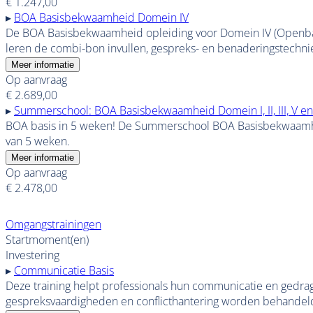
€ 1.247,00
▸
BOA Basisbekwaamheid Domein IV
De BOA Basisbekwaamheid opleiding voor Domein IV (Openbaar
leren de combi-bon invullen, gespreks- en benaderingstechni
Meer informatie
Op aanvraag
€ 2.689,00
▸
Summerschool: BOA Basisbekwaamheid Domein I, II, III, V en V
BOA basis in 5 weken! De Summerschool BOA Basisbekwaamheid
van 5 weken.
Meer informatie
Op aanvraag
€ 2.478,00
Omgangstrainingen
Startmoment(en)
Investering
▸
Communicatie Basis
Deze training helpt professionals hun communicatie en gedra
gespreksvaardigheden en conflicthantering worden behandel