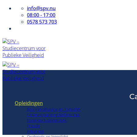
Ga
info@spv.nu
naar
08:00 - 17:00
inhoud
0578 573 703
C
Opleidingen
Boa (Handhaving en Toezicht)
Communicatie en leiderschap
Forensisch onderzoek
Fraude
Integriteit
Onderwijs en leerplicht