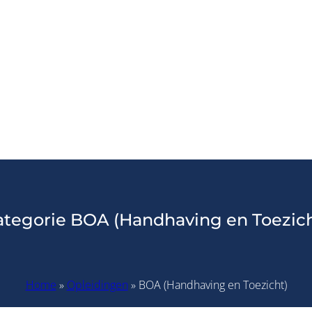
ategorie BOA (Handhaving en Toezich
Home
»
Opleidingen
» BOA (Handhaving en Toezicht)