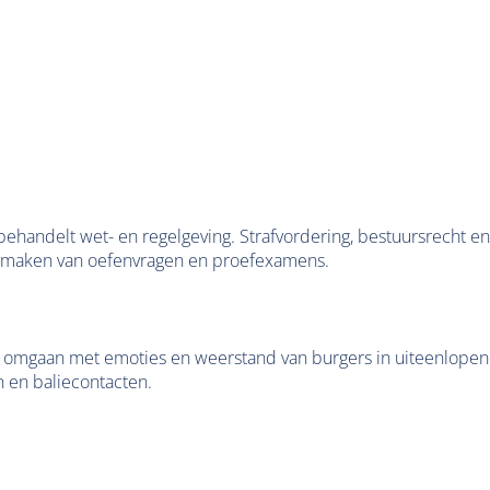
 behandelt wet- en regelgeving. Strafvordering, bestuursrecht
uikmaken van oefenvragen en proefexamens.
mgaan met emoties en weerstand van burgers in uiteenlopende si
n en baliecontacten.