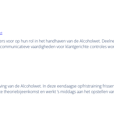
ct
uders voor op hun rol in het handhaven van de Alcoholwet. Dee
k communicatieve vaardigheden voor klantgerichte controles w
ing van de Alcoholwet. In deze eendaagse opfristraining frissen
acte theoriebijeenkomst en werkt ’s middags aan het opstellen v