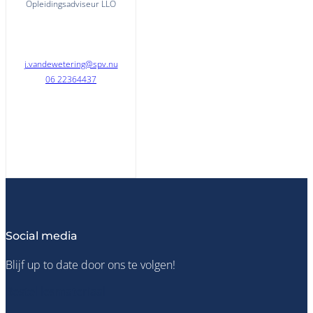
Opleidingsadviseur LLO
j.vandewetering@spv.nu
06 22364437
Social media
Blijf up to date door ons te volgen!
Bestel lesmateriaal