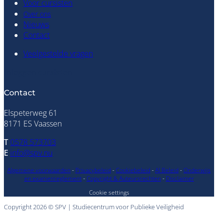
Voor cursisten
Over ons
Nieuws
Contact
Veelgestelde vragen
Inloggen cursisten
Contact
Elspeterweg 61
8171 ES Vaassen
T
0578 573703
E
info@spv.nu
Algemene voorwaarden
-
Privacybeleid
-
Cookiebeleid
-
AI Beleid
-
Onderwijs
en examenreglement
-
Copyright & Auteursrechten
-
Disclaimer
Cookie settings
Copyright 2026 © SPV | Studiecentrum voor Publieke Veiligheid