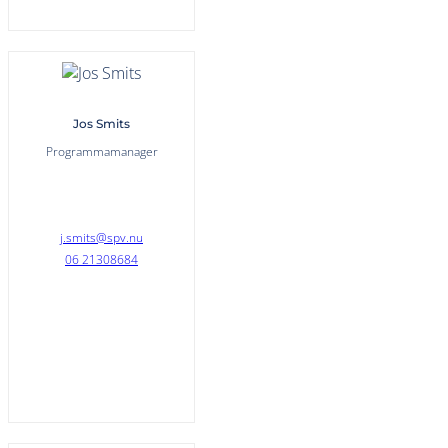
Jos Smits
Programmamanager
j.smits@spv.nu
06 21308684