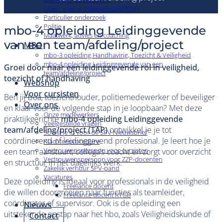
Open Source Intelligence (OSINT)
Particulier onderzoek
Politie
mbo-4 opleiding Leidinggevende
Maatwerk, advies en coaching
van een team/afdeling/project
MBO
mbo-3 opleiding Handhaving, Toezicht & Veiligheid
mbo-4 opleiding Leidinggevende van een
Groei door naar een leidinggevende rol in veiligheid,
team/afdeling/project
toezicht of handhaving
Webshop
Voor cursisten
Ben jij boa, toezichthouder, politiemedewerker of beveiliger
Over ons
en klaar voor de volgende stap in je loopbaan? Met deze
Onze medewerkers
praktijkgerichte
mbo-4 opleiding Leidinggevende
Veelgestelde vragen
team/afdeling/project (TAP)
ontwikkel je je tot
Schrijf je in voor de SPV Nieuwsbrief
coördinerend of leidinggevend professional. Je leert hoe je
Klachtenprocedure
Vertrouwenspersoon voor cursisten
een team aanstuurt, collega’s coacht en zorgt voor overzicht
Vertrouwenspersoon voor ZZP-docenten
en structuur in het dagelijks werk.
Zakelijk verhuur SPV-pand
Vacatures
Deze opleiding is ideaal voor professionals in de veiligheid
Freelance docent
die willen doorgroeien naar functies als teamleider,
Freelance docent RTGB
coördinator of supervisor. Ook is de opleiding een
Nieuws
uitstekende opstap naar het hbo, zoals Veiligheidskunde of
Contact