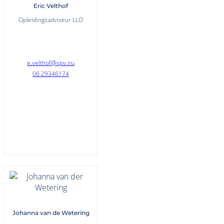
Eric Velthof
Opleidingsadviseur LLO
e.velthof@spv.nu
06 29346174
Johanna van de Wetering