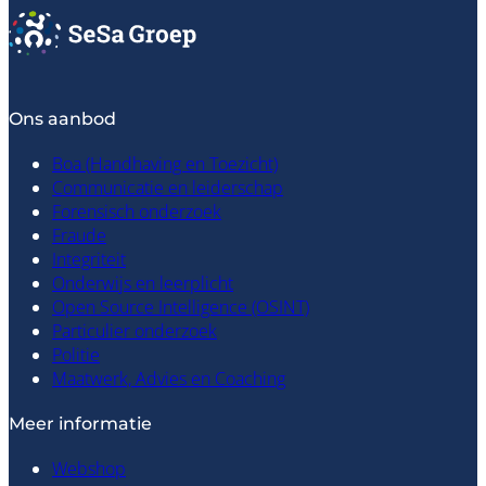
Ons aanbod
Boa (Handhaving en Toezicht)
Communicatie en leiderschap
Forensisch onderzoek
Fraude
Integriteit
Onderwijs en leerplicht
Open Source Intelligence (OSINT)
Particulier onderzoek
Politie
Maatwerk, Advies en Coaching
Meer informatie
Webshop