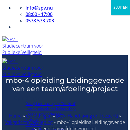
Ga
info@spv.nu
SLUITEN
naar
08:00 - 17:00
inhoud
0578 573 703
mbo-4 opleiding Leidinggevende
van een team/afdeling/project
Opleidingen
Boa (Handhaving en Toezicht)
Communicatie en leiderschap
Forensisch onderzoek
Home
»
Opleidingen
»
BOA (Handhaving en Toezicht)
»
Fraude
Vakgerichte verdieping
» mbo-4 opleiding Leidinggevende
Integriteit
van een team/afdeling/project
Onderwijs en leerplicht