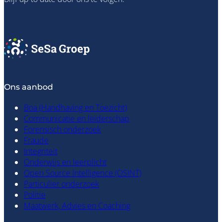
Bestel lesmateriaal
Ons aanbod
Boa (Handhaving en Toezicht)
Communicatie en leiderschap
Forensisch onderzoek
Fraude
Integriteit
Onderwijs en leerplicht
Open Source Intelligence (OSINT)
Particulier onderzoek
Politie
Maatwerk, Advies en Coaching