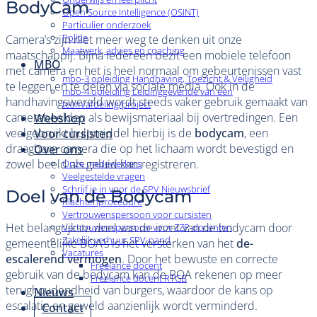
BodyCam
Open Source Intelligence (OSINT)
Particulier onderzoek
Politie
Camera’s zijn niet meer weg te denken uit onze
Maatwerk, advies en coaching
maatschappij. Bijna iedereen bezit een mobiele telefoon
MBO
met camera en het is heel normaal om gebeurtenissen vast
mbo-3 opleiding Handhaving, Toezicht & Veiligheid
te leggen en te delen via sociale media. Ook in de
mbo-4 opleiding Leidinggevende van een
handhavingswereld wordt steeds vaker gebruik gemaakt van
team/afdeling/project
camerabeelden als bewijsmateriaal bij overtredingen. Een
Webshop
veelgebruikt hulpmiddel hierbij is de
bodycam
, een
Voor cursisten
draagbare camera die op het lichaam wordt bevestigd en
Over ons
zowel beeld als geluid kan registreren.
Onze medewerkers
Veelgestelde vragen
Schrijf je in voor de SPV Nieuwsbrief
Doel van de Bodycam
Klachtenprocedure
Vertrouwenspersoon voor cursisten
Het belangrijkste doel van de inzet van de bodycam door
Vertrouwenspersoon voor ZZP-docenten
Zakelijk verhuur SPV-pand
gemeentelijke BOA’s is het versterken van het
de-
Vacatures
escalerend vermogen
. Door het bewuste en correcte
Freelance docent
gebruik van de bodycam kan de BOA rekenen op meer
Freelance docent RTGB
terughoudendheid van burgers, waardoor de kans op
Nieuws
escalatie en geweld aanzienlijk wordt verminderd.
Contact