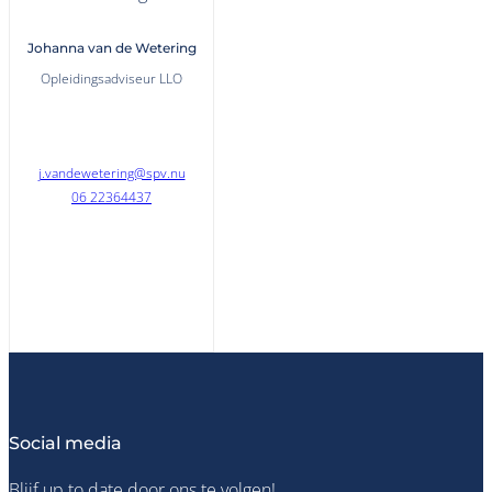
Johanna van de Wetering
Opleidingsadviseur LLO
j.vandewetering@spv.nu
06 22364437
Social media
Blijf up to date door ons te volgen!