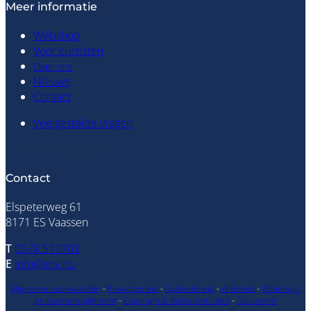
Meer informatie
Webshop
Voor cursisten
Over ons
Nieuws
Contact
Veelgestelde vragen
Inloggen cursisten
Contact
Elspeterweg 61
8171 ES Vaassen
T
0578 573703
E
info@spv.nu
Algemene voorwaarden
-
Privacybeleid
-
Cookiebeleid
-
AI Beleid
-
Onderwijs
en examenreglement
-
Copyright & Auteursrechten
-
Disclaimer