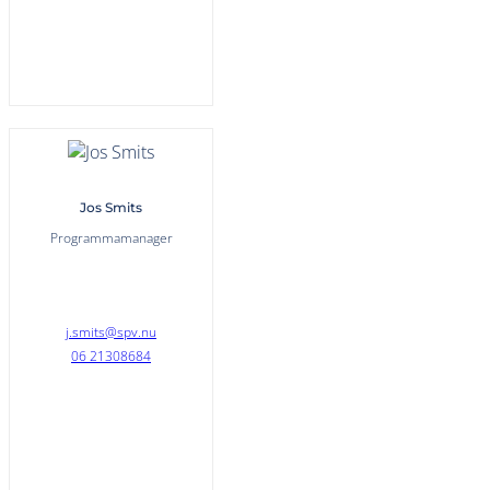
Jos Smits
Programmamanager
j.smits@spv.nu
06 21308684