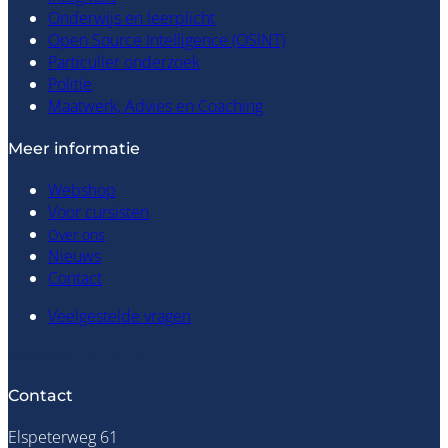
Onderwijs en leerplicht
Open Source Intelligence (OSINT)
Particulier onderzoek
Politie
Maatwerk, Advies en Coaching
Meer informatie
Webshop
Voor cursisten
Over ons
Nieuws
Contact
Veelgestelde vragen
Inloggen cursisten
Contact
Elspeterweg 61