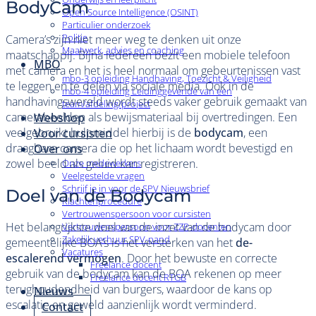
BodyCam
Open Source Intelligence (OSINT)
Particulier onderzoek
Politie
Camera’s zijn niet meer weg te denken uit onze
Maatwerk, advies en coaching
maatschappij. Bijna iedereen bezit een mobiele telefoon
MBO
met camera en het is heel normaal om gebeurtenissen vast
mbo-3 opleiding Handhaving, Toezicht & Veiligheid
te leggen en te delen via sociale media. Ook in de
mbo-4 opleiding Leidinggevende van een
handhavingswereld wordt steeds vaker gebruik gemaakt van
team/afdeling/project
camerabeelden als bewijsmateriaal bij overtredingen. Een
Webshop
veelgebruikt hulpmiddel hierbij is de
bodycam
, een
Voor cursisten
draagbare camera die op het lichaam wordt bevestigd en
Over ons
zowel beeld als geluid kan registreren.
Onze medewerkers
Veelgestelde vragen
Schrijf je in voor de SPV Nieuwsbrief
Doel van de Bodycam
Klachtenprocedure
Vertrouwenspersoon voor cursisten
Het belangrijkste doel van de inzet van de bodycam door
Vertrouwenspersoon voor ZZP-docenten
Zakelijk verhuur SPV-pand
gemeentelijke BOA’s is het versterken van het
de-
Vacatures
escalerend vermogen
. Door het bewuste en correcte
Freelance docent
gebruik van de bodycam kan de BOA rekenen op meer
Freelance docent RTGB
terughoudendheid van burgers, waardoor de kans op
Nieuws
escalatie en geweld aanzienlijk wordt verminderd.
Contact