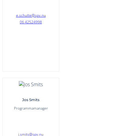
e.schutte@spv.nu
06 42524998
Jos Smits
Programmamanager
j.smits@spv.nu