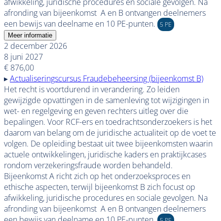
afwikkeling, juridische procedures en sociale gevolgen. Na
afronding van bijeenkomst A en B ontvangen deelnemers
een bewijs van deelname en 10 PE-punten.
5 PE
Meer informatie
2 december 2026
8 juni 2027
€ 876,00
▸
Actualiseringscursus Fraudebeheersing (bijeenkomst B)
Het recht is voortdurend in verandering. Zo leiden
gewijzigde opvattingen in de samenleving tot wijzigingen in
wet- en regelgeving en geven rechters uitleg over die
bepalingen.
Voor RCF-ers en toedrachtsonderzoekers is het
daarom van belang om de juridische actualiteit op de voet te
volgen. De opleiding bestaat uit twee bijeenkomsten waarin
actuele ontwikkelingen, juridische kaders en praktijkcases
rondom verzekeringsfraude worden behandeld.
Bijeenkomst A richt zich op het onderzoeksproces en
ethische aspecten, terwijl bijeenkomst B zich focust op
afwikkeling, juridische procedures en sociale gevolgen. Na
afronding van bijeenkomst A en B ontvangen deelnemers
een bewijs van deelname en 10 PE-punten.
5 PE