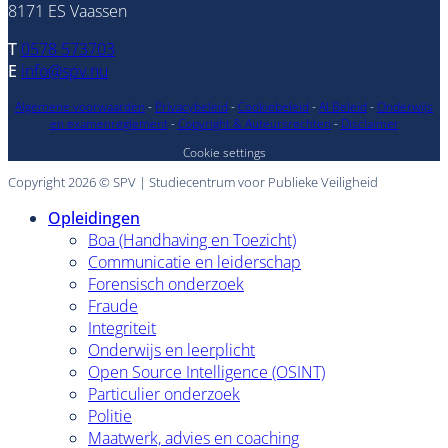
8171 ES Vaassen
T
0578 573703
E
info@spv.nu
Algemene voorwaarden
-
Privacybeleid
-
Cookiebeleid
-
AI Beleid
-
Onderwijs
en examenreglement
-
Copyright & Auteursrechten
-
Disclaimer
Cookie settings
Copyright 2026 © SPV | Studiecentrum voor Publieke Veiligheid
Opleidingen
Boa (Handhaving en Toezicht)
Communicatie en leiderschap
Forensisch onderzoek
Fraude
Integriteit
Onderwijs en leerplicht
Open Source Intelligence (OSINT)
Particulier onderzoek
Politie
Maatwerk, advies en coaching