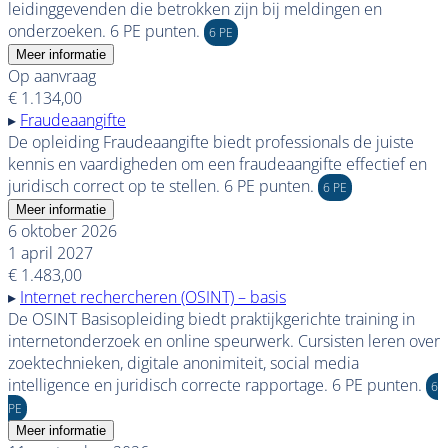
leidinggevenden die betrokken zijn bij meldingen en
onderzoeken. 6 PE punten.
6 PE
Meer informatie
Op aanvraag
€ 1.134,00
▸
Fraudeaangifte
De opleiding Fraudeaangifte biedt professionals de juiste
kennis en vaardigheden om een fraudeaangifte effectief en
juridisch correct op te stellen. 6 PE punten.
6 PE
Meer informatie
6 oktober 2026
1 april 2027
€ 1.483,00
▸
Internet rechercheren (OSINT) – basis
De OSINT Basisopleiding biedt praktijkgerichte training in
internetonderzoek en online speurwerk. Cursisten leren over
zoektechnieken, digitale anonimiteit, social media
intelligence en juridisch correcte rapportage. 6 PE punten.
6
PE
Meer informatie