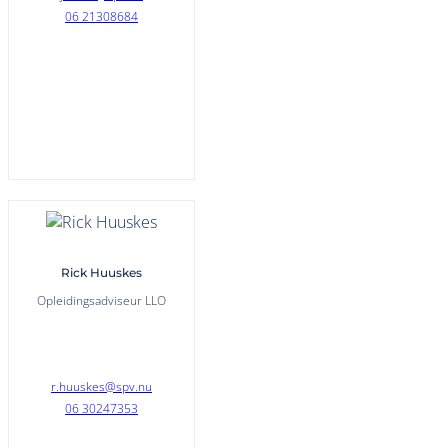
06 21308684
Rick Huuskes
Opleidingsadviseur LLO
r.huuskes@spv.nu
06 30247353