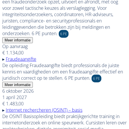
een fraudeonderzoek opzet, uitvoert en afrondt, met oog
voor zowel tactische keuzes als verslaglegging. Voor
integriteitsonderzoekers, coördinatoren, HR-adviseurs,
juristen, compliance- en securityprofessionals en
leidinggevenden die betrokken zijn bij meldingen en
onderzoeken. 6 PE punten.
6 PE
Meer informatie
Op aanvraag
€ 1.134,00
▸
Fraudeaangifte
De opleiding Fraudeaangifte biedt professionals de juiste
kennis en vaardigheden om een fraudeaangifte effectief en
juridisch correct op te stellen. 6 PE punten.
6 PE
Meer informatie
6 oktober 2026
1 april 2027
€ 1.483,00
▸
Internet rechercheren (OSINT) – basis
De OSINT Basisopleiding biedt praktijkgerichte training in
internetonderzoek en online speurwerk. Cursisten leren over
zoektechnieken, digitale anonimiteit, social media