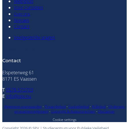
Webshop
Voor cursisten
Over ons
Nieuws
Contact
Veelgestelde vragen
Inloggen cursisten
Contact
Elspeterweg 61
8171 ES Vaassen
T
0578 573703
E
info@spv.nu
Algemene voorwaarden
-
Privacybeleid
-
Cookiebeleid
-
AI Beleid
-
Onderwijs
en examenreglement
-
Copyright & Auteursrechten
-
Disclaimer
Cookie settings
Copyright 2026 © SPV | Studiecentrum voor Publieke Veiligheid