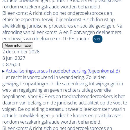
actuele ontwikkelingen, juridische kaders en praktijkcases
rondom verzekeringsfraude worden behandeld.
Bijeenkomst A richt zich op het onderzoeksproces en
ethische aspecten, terwijl bijeenkomst B zich focust op
afwikkeling, juridische procedures en sociale gevolgen. Na
afronding van bijeenkomst A en B ontvangen deelnemers
een bewijs van deelname en 10 PE-punten.
5 PE
Meer informatie
2 december 2026
8 juni 2027
€ 876,00
▸
Actualiseringscursus Fraudebeheersing (bijeenkomst B)
Het recht is voortdurend in verandering. Zo leiden
gewijzigde opvattingen in de samenleving tot wijzigingen in
wet- en regelgeving en geven rechters uitleg over die
bepalingen.
Voor RCF-ers en toedrachtsonderzoekers is het
daarom van belang om de juridische actualiteit op de voet te
volgen. De opleiding bestaat uit twee bijeenkomsten waarin
actuele ontwikkelingen, juridische kaders en praktijkcases
rondom verzekeringsfraude worden behandeld.
Bijeenkomst A richt zich op het onderzoeksproces en