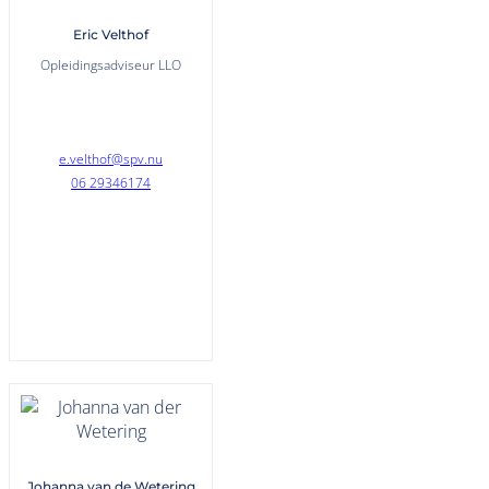
Eric Velthof
Opleidingsadviseur LLO
e.velthof@spv.nu
06 29346174
Johanna van de Wetering