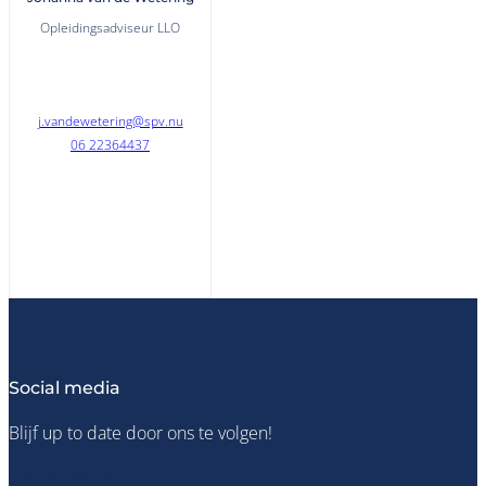
Opleidingsadviseur LLO
j.vandewetering@spv.nu
06 22364437
Social media
Blijf up to date door ons te volgen!
Bestel lesmateriaal