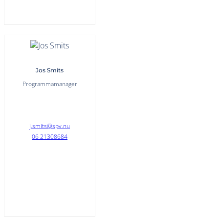
Jos Smits
Programmamanager
j.smits@spv.nu
06 21308684