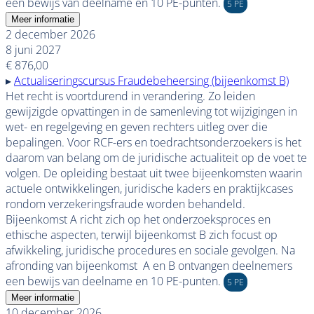
een bewijs van deelname en 10 PE-punten.
5 PE
Meer informatie
2 december 2026
8 juni 2027
€ 876,00
▸
Actualiseringscursus Fraudebeheersing (bijeenkomst B)
Het recht is voortdurend in verandering. Zo leiden
gewijzigde opvattingen in de samenleving tot wijzigingen in
wet- en regelgeving en geven rechters uitleg over die
bepalingen.
Voor RCF-ers en toedrachtsonderzoekers is het
daarom van belang om de juridische actualiteit op de voet te
volgen. De opleiding bestaat uit twee bijeenkomsten waarin
actuele ontwikkelingen, juridische kaders en praktijkcases
rondom verzekeringsfraude worden behandeld.
Bijeenkomst A richt zich op het onderzoeksproces en
ethische aspecten, terwijl bijeenkomst B zich focust op
afwikkeling, juridische procedures en sociale gevolgen. Na
afronding van bijeenkomst A en B ontvangen deelnemers
een bewijs van deelname en 10 PE-punten.
5 PE
Meer informatie
10 december 2026