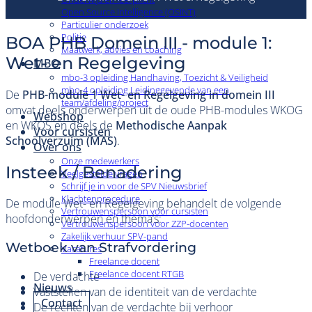
Open Source Intelligence (OSINT)
Particulier onderzoek
Politie
BOA PHB Domein III - module 1:
Maatwerk, advies en coaching
Wet- en Regelgeving
MBO
mbo-3 opleiding Handhaving, Toezicht & Veiligheid
mbo-4 opleiding Leidinggevende van een
De
PHB-module 1 Wet- en Regelgeving in domein III
team/afdeling/project
omvat deels onderwerpen uit de oude PHB-modules WKOG
Webshop
en WKOS en deels de
Methodische Aanpak
Voor cursisten
Schoolverzuim (MAS)
.
Over ons
Onze medewerkers
Insteek / Benadering
Veelgestelde vragen
Schrijf je in voor de SPV Nieuwsbrief
Klachtenprocedure
De module Wet- en Regelgeving behandelt de volgende
Vertrouwenspersoon voor cursisten
hoofdonderwerpen en thema’s:
Vertrouwenspersoon voor ZZP-docenten
Zakelijk verhuur SPV-pand
Wetboek van Strafvordering
Vacatures
Freelance docent
Freelance docent RTGB
De verdachte
Nieuws
Vaststellen van de identiteit van de verdachte
Contact
De rechten van de verdachte bij verhoor