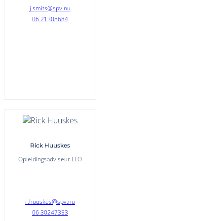
j.smits@spv.nu
06 21308684
Rick Huuskes
Opleidingsadviseur LLO
r.huuskes@spv.nu
06 30247353