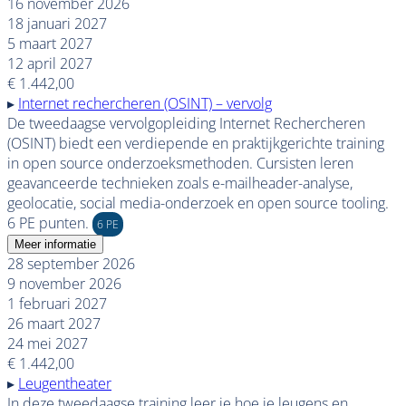
16 november 2026
18 januari 2027
5 maart 2027
12 april 2027
€ 1.442,00
▸
Internet rechercheren (OSINT) – vervolg
De tweedaagse vervolgopleiding Internet Rechercheren
(OSINT) biedt een verdiepende en praktijkgerichte training
in open source onderzoeksmethoden. Cursisten leren
geavanceerde technieken zoals e-mailheader-analyse,
geolocatie, social media-onderzoek en open source tooling.
6 PE punten.
6 PE
Meer informatie
28 september 2026
9 november 2026
1 februari 2027
26 maart 2027
24 mei 2027
€ 1.442,00
▸
Leugentheater
In deze tweedaagse training leer je hoe je leugens en