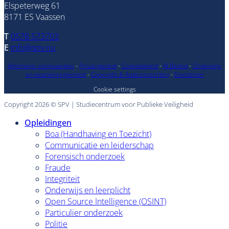
Elspeterweg 61
8171 ES Vaassen
T
0578 573703
E
info@spv.nu
Algemene voorwaarden
-
Privacybeleid
-
Cookiebeleid
-
AI Beleid
-
Onderwijs
en examenreglement
-
Copyright & Auteursrechten
-
Disclaimer
Cookie settings
Copyright 2026 © SPV | Studiecentrum voor Publieke Veiligheid
Opleidingen
Boa (Handhaving en Toezicht)
Communicatie en leiderschap
Forensisch onderzoek
Fraude
Integriteit
Onderwijs en leerplicht
Open Source Intelligence (OSINT)
Particulier onderzoek
Politie