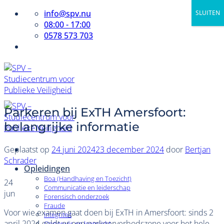
Ga
info@spv.nu
SLUITEN
naar
08:00 - 17:00
inhoud
0578 573 703
Parkeren bij ExTH Amersfoort:
belangrijke informatie
Geplaatst op
24 juni 2024
23 december 2024
door
Bertjan
Schrader
Opleidingen
Boa (Handhaving en Toezicht)
24
Communicatie en leiderschap
jun
Forensisch onderzoek
Fraude
Voor wie examen gaat doen bij ExTH in Amersfoort: sinds 2
Integriteit
april 2024 geldt er een parkeerverbodszone voor het hele
Onderwijs en leerplicht