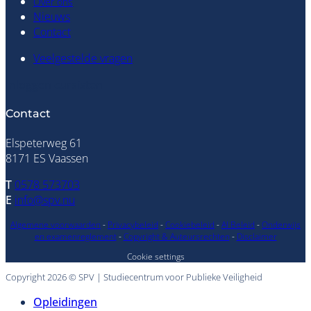
Over ons
Nieuws
Contact
Veelgestelde vragen
Inloggen cursisten
Contact
Elspeterweg 61
8171 ES Vaassen
T
0578 573703
E
info@spv.nu
Algemene voorwaarden
-
Privacybeleid
-
Cookiebeleid
-
AI Beleid
-
Onderwijs
en examenreglement
-
Copyright & Auteursrechten
-
Disclaimer
Cookie settings
Copyright 2026 © SPV | Studiecentrum voor Publieke Veiligheid
Opleidingen