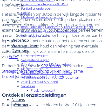
Open Source Intelligence (OSINT)
Hoefkwartier.
Particulier onderzoek
Politie
Het is nu verboden om auto’s in de wijk langs de rijbaan te
Maatwerk, advies en coaching
parkeren. Parkeren kan alleen op de parkeerplaatsen die
MBO
aangegeven zijn met vakken. Parkeren kan wel achter het
mbo-3 opleiding Handhaving, Toezicht & Veiligheid
examencentrum van ExTH, op het openbare parkeerterrein
mbo-4 opleiding Leidinggevende van een
aan de Disketteweg en het openbare parkeerterrein aan het
team/afdeling/project
Webshop
Inputplein. Als je met de auto naar het examencentrum aan
Voor cursisten
de Plotterweg 1 komt, houd dan rekening met eventuele
Over ons
extra parkeertijd. Kijk voor meer informatie op de site
Onze medewerkers
van
ExTH
.
Veelgestelde vragen
Schrijf je in voor de SPV Nieuwsbrief
Dit bericht is gepost in
SPV nieuws
. Bookmark de
link
.
Klachtenprocedure
Strategische samenwerking SPV en Medu.game
Vertrouwenspersoon voor cursisten
Docent John Frijters neemt afscheid
Vertrouwenspersoon voor ZZP-docenten
Zakelijk verhuur SPV-pand
Vacatures
Freelance docent
Ontdek al onze opleidingen
Freelance docent RTGB
Nieuws
Contact
Benieuwd naar wat wij te bieden hebben? Of je nu een