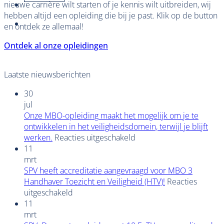
nieuwe carrière wilt starten of je kennis wilt uitbreiden, wij
hebben altijd een opleiding die bij je past. Klik op de button
en ontdek ze allemaal!
Ontdek al onze opleidingen
Laatste nieuwsberichten
30
jul
Onze MBO-opleiding maakt het mogelijk om je te
ontwikkelen in het veiligheidsdomein, terwijl je blijft
voor
werken.
Reacties uitgeschakeld
Onze
11
MBO-
mrt
opleiding
SPV heeft accreditatie aangevraagd voor MBO 3
maakt
Handhaver Toezicht en Veiligheid (HTV)!
Reacties
voor
het
uitgeschakeld
SPV
mogelijk
11
heeft
om
mrt