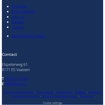
Webshop
Voor cursisten
Over ons
Nieuws
Contact
Veelgestelde vragen
Inloggen cursisten
Contact
Elspeterweg 61
8171 ES Vaassen
T
0578 573703
E
info@spv.nu
Algemene voorwaarden
-
Privacybeleid
-
Cookiebeleid
-
AI Beleid
-
Onderwijs
en examenreglement
-
Copyright & Auteursrechten
-
Disclaimer
Cookie settings