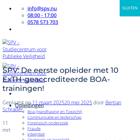
Ga
info@spv.nu
SLUITEN
naar
08:00 - 17:00
inhoud
0578 573 703
SPV: De eerste opleider met 10
ExTH-geaccrediteerde BOA-
trainingen!
Geplaatst op
11 maart 2025
20 mei 2025
door
Bertjan
Opleidingen
Schrader
Boa (Handhaving en Toezicht)
Communicatie en leiderschap
11
Forensisch onderzoek
Fraude
mrt
Integriteit
Onderwijs en leerplicht