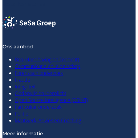
Bestel lesmateriaal
Ons aanbod
Boa (Handhaving en Toezicht)
Communicatie en leiderschap
Forensisch onderzoek
Fraude
Integriteit
Onderwijs en leerplicht
Open Source Intelligence (OSINT)
Particulier onderzoek
Politie
Maatwerk, Advies en Coaching
Meer informatie