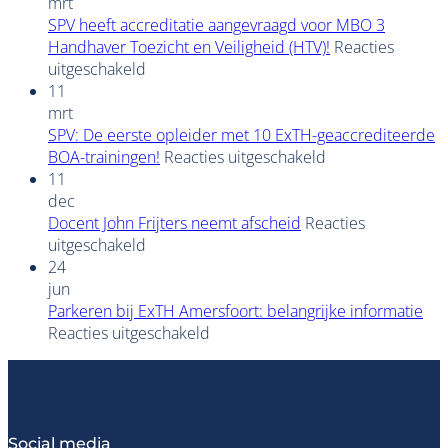
MBO-
mrt
opleiding
SPV heeft accreditatie aangevraagd voor MBO 3
maakt
Handhaver Toezicht en Veiligheid (HTV)!
Reacties
voor
het
uitgeschakeld
SPV
mogelijk
11
heeft
om
mrt
accreditatie
je
SPV: De eerste opleider met 10 ExTH-geaccrediteerde
aangevraagd
te
voor
BOA-trainingen!
Reacties uitgeschakeld
voor
ontwikkelen
SPV:
11
MBO
in
De
dec
3
het
eerste
Docent John Frijters neemt afscheid
Reacties
Handhaver
voor
veiligheidsdomein,
opleider
uitgeschakeld
Toezicht
Docent
terwijl
met
24
en
John
je
10
jun
Veiligheid
Frijters
blijft
ExTH-
Parkeren bij ExTH Amersfoort: belangrijke informatie
(HTV)!
neemt
voor
werken.
geaccrediteerde
Reacties uitgeschakeld
afscheid
Parkeren
BOA-
bij
trainingen!
ExTH
Amersfoort:
belangrijke
Social media