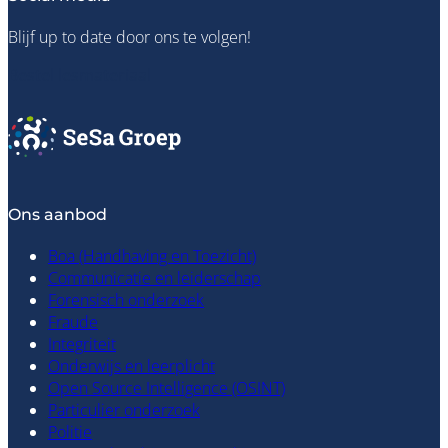
informatie
Blijf up to date door ons te volgen!
Bestel lesmateriaal
Ons aanbod
Boa (Handhaving en Toezicht)
Communicatie en leiderschap
Forensisch onderzoek
Fraude
Integriteit
Onderwijs en leerplicht
Open Source Intelligence (OSINT)
Particulier onderzoek
Politie