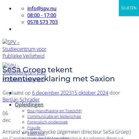
Ga
info@spv.nu
SLUITEN
naar
08:00 - 17:00
inhoud
0578 573 703
SeSa Groep tekent
intentieverklaring met Saxion
Geplaatst op
6 december 2023
15 oktober 2024
door
Bertjan Schrader
Opleidingen
Boa (Handhaving en Toezicht)
06
Communicatie en leiderschap
dec
Forensisch onderzoek
Fraude
Armand van Bercheycke (algemeen directeur SeSa Groep)
Integriteit
en Caroline van de Molen (directeur Academie Bestuur,
Onderwijs en leerplicht