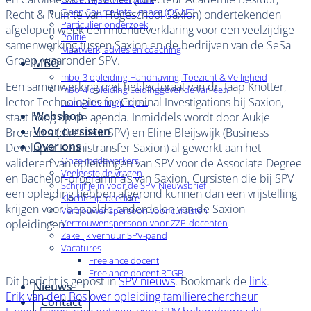
Open Source Intelligence (OSINT)
Recht & Ruimte van Hogeschool Saxion) ondertekenden
Particulier onderzoek
afgelopen week een intentieverklaring voor een veelzijdige
Politie
samenwerking tussen Saxion en de bedrijven van de SeSa
Maatwerk, advies en coaching
Groep, waaronder SPV.
MBO
mbo-3 opleiding Handhaving, Toezicht & Veiligheid
Een samenwerking met het lectoraat van dr. Jaap Knotter,
mbo-4 opleiding Leidinggevende van een
lector Technologies for Criminal Investigations bij Saxion,
team/afdeling/project
Webshop
staat hoog op de agenda. Inmiddels wordt door Aukje
Voor cursisten
Broersma (directeur SPV) en Eline Bleijswijk (Business
Over ons
Developer Kennistransfer Saxion) al gewerkt aan het
Onze medewerkers
valideren van opleidingen van SPV voor de Associate Degree
Veelgestelde vragen
en Bachelor-programma’s van Saxion. Cursisten die bij SPV
Schrijf je in voor de SPV Nieuwsbrief
een opleiding hebben afgerond kunnen dan een vrijstelling
Klachtenprocedure
krijgen voor bepaalde onderdelen van de Saxion-
Vertrouwenspersoon voor cursisten
opleidingen.
Vertrouwenspersoon voor ZZP-docenten
Zakelijk verhuur SPV-pand
Vacatures
Freelance docent
Freelance docent RTGB
Dit bericht is gepost in
SPV nieuws
. Bookmark de
link
.
Nieuws
Erik van den Bos over opleiding familierechercheur
Contact