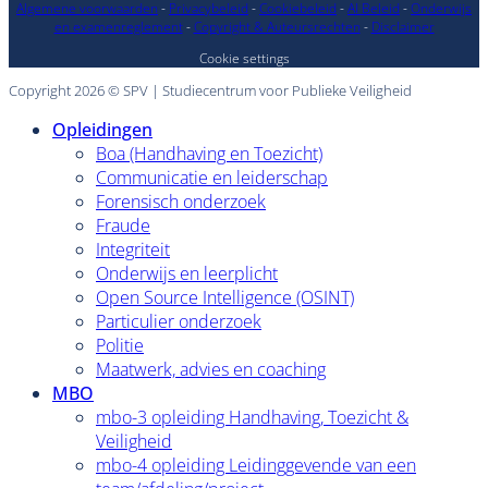
Algemene voorwaarden
-
Privacybeleid
-
Cookiebeleid
-
AI Beleid
-
Onderwijs
en examenreglement
-
Copyright & Auteursrechten
-
Disclaimer
Cookie settings
Copyright 2026 © SPV | Studiecentrum voor Publieke Veiligheid
Opleidingen
Boa (Handhaving en Toezicht)
Communicatie en leiderschap
Forensisch onderzoek
Fraude
Integriteit
Onderwijs en leerplicht
Open Source Intelligence (OSINT)
Particulier onderzoek
Politie
Maatwerk, advies en coaching
MBO
mbo-3 opleiding Handhaving, Toezicht &
Veiligheid
mbo-4 opleiding Leidinggevende van een