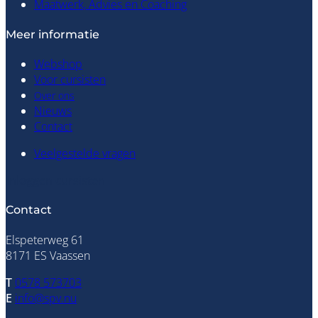
Maatwerk, Advies en Coaching
Meer informatie
Webshop
Voor cursisten
Over ons
Nieuws
Contact
Veelgestelde vragen
Inloggen cursisten
Contact
Elspeterweg 61
8171 ES Vaassen
T
0578 573703
E
info@spv.nu